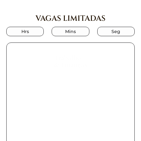
VAGAS LIMITADAS
Hrs
Mins
Seg
Qual o
investimento?
De R$ 597.00
por apenas