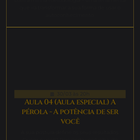
com a minha metodologia – uma ferramenta
que irá transformar a sua forma de usar o
autoconhecimento.
30/03 às 20h
Aula 04 (Aula especial) A
pérola - A potência de ser
você
A sua postura define os seus resultados.
Quem é você? Para onde você olha, de