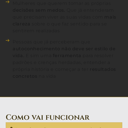
Mulheres que querem tomar as próprias
decisões sem medos.
Que já entenderam
que precisam viver as suas vidas com
mais
clareza
sobre o que faz sentido para se
sentirem realizadas
Pessoas que já perceberam que
autoconhecimento não deve ser estilo de
vida.
E sim uma
ferramenta
para resolver
padrões e crenças herdadas, entender a
própria história e começar a ter
resultados
concretos
na vida
Como vai funcionar