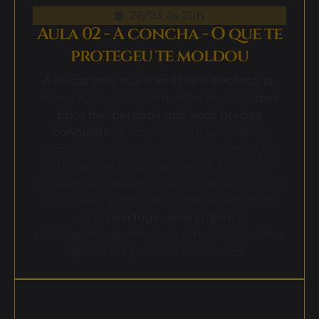
26/03 às 20h
Aula 02 - A concha - O que te
protegeu te moldou
A busca pela sua liberdade é necessária.
Nessa aula você vai entender quais os
dois
tipos de liberdade que você precisa
conquista
r. E começar um verdadeiro
processo de desconstrução e construção
interna à partir da sua história. Chegou a
hora de você assumir a sua "concha" e tudo
o que está sendo produzido aí dentro de
você,
sem fugir, sem culpas,
e
principalmente, entrando em contato com a
beleza e a potência de ser você.