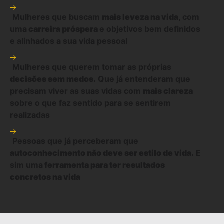
Mulheres que buscam
mais leveza na vida
, com
uma
carreira próspera
e objetivos bem definidos
e alinhados a sua vida pessoal
Mulheres que querem tomar as próprias
decisões sem medos.
Que já entenderam que
precisam viver as suas vidas com
mais clareza
sobre o que faz sentido para se sentirem
realizadas
Pessoas que já perceberam que
autoconhecimento não deve ser estilo de vida.
E
sim uma
ferramenta para ter
resultados
concretos
na vida