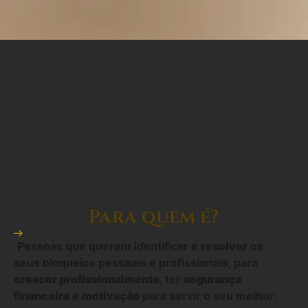
Para quem é?
Pessoas que querem identificar e
resolver
os
seus bloqueios pessoais e profissionais, para
crescer profissionalmente
, ter
segurança
financeira
e
motivação
para servir o seu melhor.