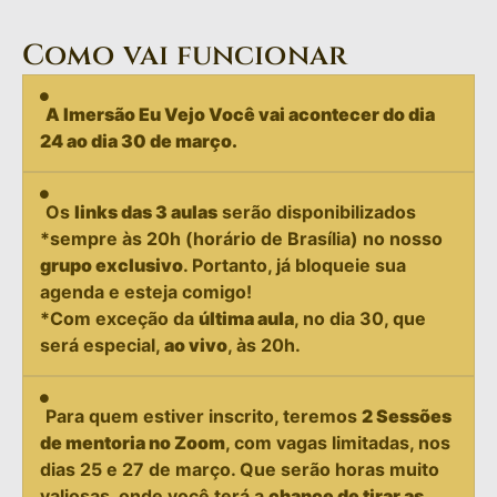
Como vai funcionar
A Imersão Eu Vejo Você vai acontecer do dia
24 ao dia 30 de março.
Os
links das 3 aulas
serão disponibilizados
*sempre às 20h (horário de Brasília) no nosso
grupo exclusivo
. Portanto, já bloqueie sua
agenda e esteja comigo!
*Com exceção da
última aula
, no dia 30, que
será especial,
ao vivo
, às 20h.
Para quem estiver inscrito, teremos
2 Sessões
de mentoria no Zoom
, com vagas limitadas, nos
dias 25 e 27 de março. Que serão horas muito
valiosas, onde você terá a
chance de tirar as