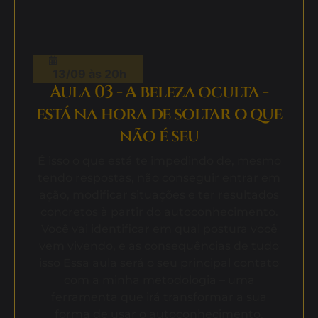
13/09 às 20h
Aula 03 - A beleza oculta -
está na hora de soltar o que
não é seu
É isso o que está te impedindo de, mesmo
tendo respostas, não conseguir entrar em
ação, modificar situações e ter resultados
concretos à partir do autoconhecimento.
Você vai identificar em qual postura você
vem vivendo, e as consequências de tudo
isso Essa aula será o seu principal contato
com a minha metodologia – uma
ferramenta que irá transformar a sua
forma de usar o autoconhecimento.