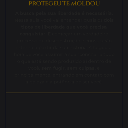
protegeu te moldou
A busca pela sua liberdade é necessária.
Nessa aula você vai entender quais os
dois
tipos de liberdade que você precisa
conquista
r. E começar um verdadeiro
processo de desconstrução e construção
interna à partir da sua história. Chegou a
hora de você assumir a sua "concha" e tudo
o que está sendo produzido aí dentro de
você,
sem fugir, sem culpas,
e
principalmente, entrando em contato com
a beleza e a potência de ser você.