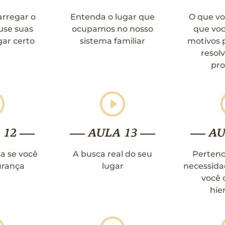
arregar o
Entenda o lugar que
O que vo
 use suas
ocupamos no nosso
que voc
gar certo
sistema familiar
motivos 
resolv
pr
 12
AULA 13
AU
a se você
A busca real do seu
Pertenc
urança
lugar
necessida
você 
hie