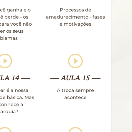
cê ganha e o
Processos de
ê perde - os
amadurecimento - fases
para você não
e motivações
er os seus
oblemas
LA 14
AULA 15
er é a nossa
A troca sempre
de básica. Mas
acontece
conhece a
rarquia?