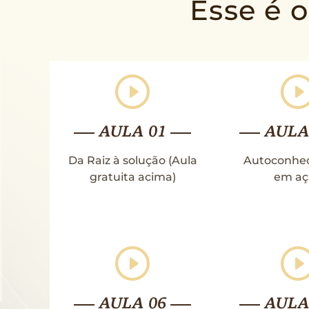
Esse é 
AULA 01
AULA
Da Raiz à solução (Aula
Autoconhe
gratuita acima)
em aç
AULA 06
AULA