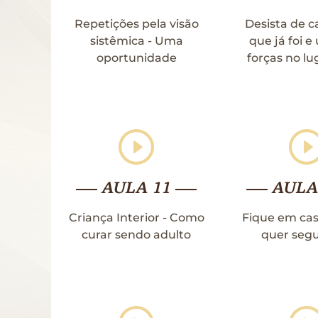
Repetições pela visão
Desista de c
sistêmica - Uma
que já foi e
oportunidade
forças no lu
AULA 11
AULA
Criança Interior - Como
Fique em cas
curar sendo adulto
quer seg