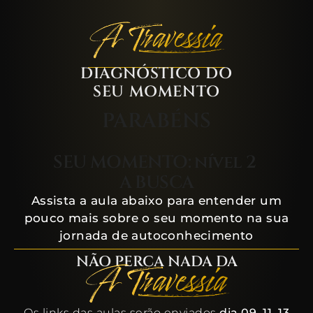
DIAGNÓSTICO DO
SEU MOMENTO
PARABÉNS
SEU MOMENTO: nível 2
A BUSCA
Assista a aula abaixo para entender um
pouco mais sobre o seu momento na sua
jornada de autoconhecimento
NÃO PERCA NADA DA
Os links das aulas serão enviados
dia 09, 11, 13